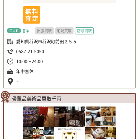
0
出張買取
宅配買取
店頭買取
口コミ
件
愛知県稲沢市稲沢町前田２５５
0587-21-5050
10:00〜24:00
年中無休
-
骨董品美術品買取千両