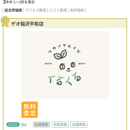
3
件中
1〜3
件を表示
総合評価順
アクセス数順
口コミ数順
高評価順
ゲオ稲沢平和店
0
出張買取
宅配買取
店頭買取
口コミ
件