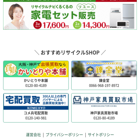
町、みよし市、豊田市、岡崎市、安城市、碧南市,高浜市、
知立市、刈谷市、豊明市、大府市、東海市、知多市、常滑
市、半田市、知多郡、弥富市、津島市、愛西市、海部郡、
あま市、稲沢市、清須市など。
＼ おすすめリサイクルSHOP ／
かいとりや本舗
錬金堂
0120-80-4189
0066-968-197-8972
コメ兵宅配買取
神戸家具買取市場
0120-140-981
0120-80-4189
運営会社
|
プライバシーポリシー
|
サイトポリシー