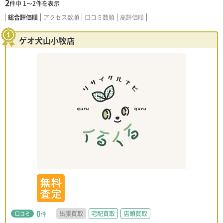
2
件中
1〜2
件を表示
総合評価順
アクセス数順
口コミ数順
高評価順
ゲオ犬山小牧店
0
出張買取
宅配買取
店頭買取
口コミ
件