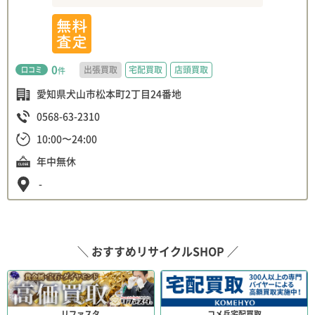
0
出張買取
宅配買取
店頭買取
口コミ
件
愛知県犬山市松本町2丁目24番地
0568-63-2310
10:00〜24:00
年中無休
-
＼ おすすめリサイクルSHOP ／
リファスタ
コメ兵宅配買取