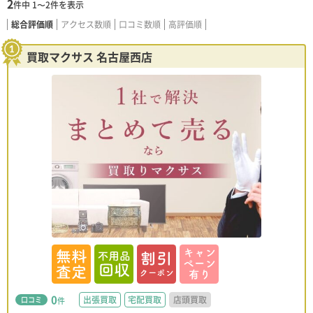
2
件中
1〜2
件を表示
総合評価順
アクセス数順
口コミ数順
高評価順
買取マクサス 名古屋西店
0
出張買取
宅配買取
店頭買取
口コミ
件