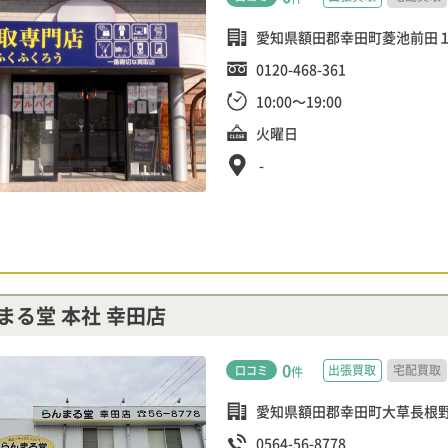
愛知県額田郡幸田町菱池前田１
0120-468-361
10:00～19:00
火曜日
-
まる堂 本社 幸田店
0
出張買取
宅配買取
口コミ
件
愛知県額田郡幸田町大草長根野
0564-56-8778