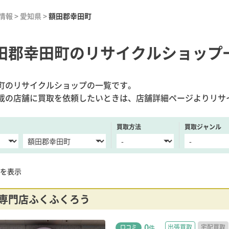
情報
>
愛知県
>
額田郡幸田町
田郡幸田町のリサイクルショップ
町のリサイクルショップの一覧です。
載の店舗に買取を依頼したいときは、店舗詳細ページよりリサ
買取方法
買取ジャンル
を表示
専門店ふくふくろう
0
出張買取
宅配買取
口コミ
件