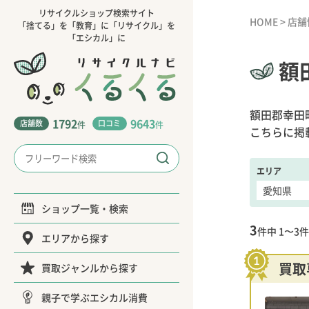
リサイクルショップ検索サイト
HOME
>
店舗
「捨てる」を「教育」に「リサイクル」を
「エシカル」に
額
額田郡幸田
1792
9643
店舗数
口コミ
件
件
こちらに掲
エリア
ショップ一覧・検索
3
件中
1〜3
件
エリアから探す
買取
買取ジャンルから探す
親子で学ぶエシカル消費