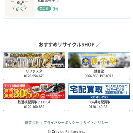
秋田県横手市
0
口コミ
件
＼ おすすめリサイクルSHOP ／
リファスタ
錬金堂
0120-954-679
0066-968-197-8972
鉄道模型買取アローズ
コメ兵宅配買取
0120-160-882
0120-140-981
運営会社
|
プライバシーポリシー
|
サイトポリシー
© Crevice Factory inc.