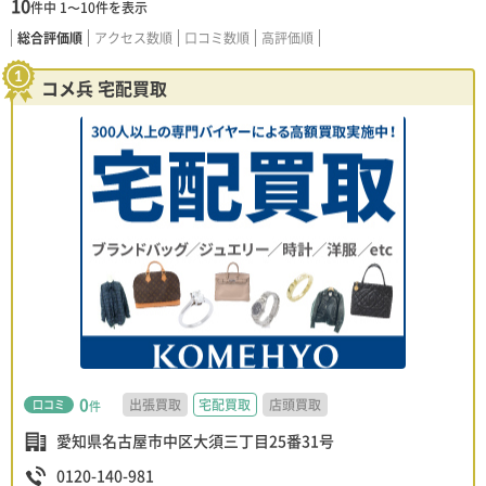
10
件中
1〜10
件を表示
総合評価順
アクセス数順
口コミ数順
高評価順
コメ兵 宅配買取
0
出張買取
宅配買取
店頭買取
口コミ
件
愛知県名古屋市中区大須三丁目25番31号
0120-140-981