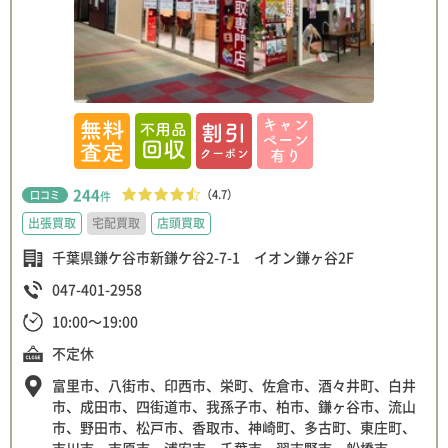
244
（4.7）
口コミ
件
出張買取
宅配買取
店頭買取
千葉県鎌ケ谷市新鎌ケ谷2-7-1 イオン鎌ヶ谷2F
047-401-2958
10:00～19:00
不定休
富里市、八街市、印西市、栄町、佐倉市、酒々井町、白井
市、成田市、四街道市、我孫子市、柏市、鎌ヶ谷市、流山
市、野田市、松戸市、香取市、神崎町、多古町、東庄町、
市川市、市原市、浦安市、千葉市、習志野市、船橋市、八