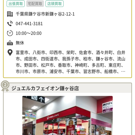
出張買取
宅配買取
店頭買取
千葉県鎌ケ谷市新鎌ヶ谷2-12-1
047-441-3181
10:00～20:00
無休
富里市、八街市、印西市、栄町、佐倉市、酒々井町、白井
市、成田市、四街道市、我孫子市、柏市、鎌ヶ谷市、流山
市、野田市、松戸市、香取市、神崎町、多古町、東庄町、
市川市、市原市、浦安市、千葉市、習志野市、船橋市、八
千代市、大網白里市、九十九里町、山武市、芝山町、東金
市、横芝光町、一宮町、白子町、長生村、長南町、長柄
ジュエルカフェイオン鎌ヶ谷店
町、茂原市、いすみ市、大多喜町、御宿町、勝浦市、木更
津市、君津市、袖ヶ浦市、富津市、鴨川市、鋸南町、館山
市、南房総市 東京都23区他、神奈川県、横浜市、茨城県※
その他の地域にも対応！まずはお気軽にお問