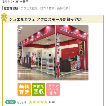
2
件中
1〜2
件を表示
総合評価順
アクセス数順
口コミ数順
高評価順
ジュエルカフェ アクロスモール新鎌ヶ谷店
852
（4.8）
口コミ
件