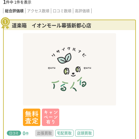
1
件中
1
件を表示
総合評価順
アクセス数順
口コミ数順
高評価順
道楽箱 イオンモール幕張新都心店
0
出張買取
宅配買取
店頭買取
口コミ
件