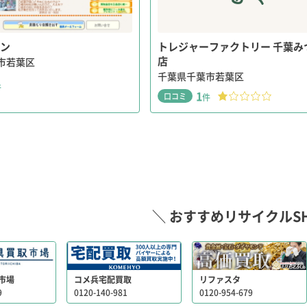
ン
トレジャーファクトリー 千葉み
店
市若葉区
千葉県千葉市若葉区
件
1
口コミ
件
＼ おすすめリサイクルSH
市場
コメ兵宅配買取
リファスタ
9
0120-140-981
0120-954-679