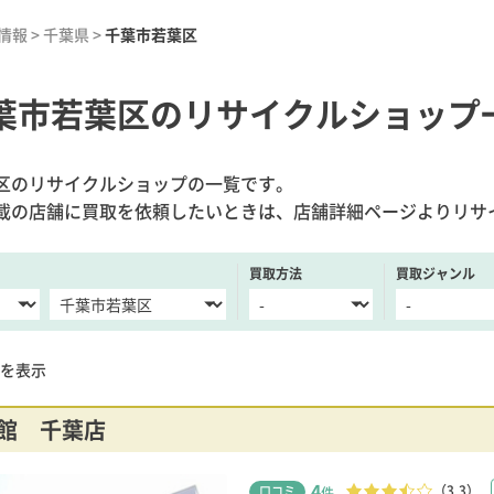
情報
>
千葉県
>
千葉市若葉区
葉市若葉区のリサイクルショップ
区のリサイクルショップの一覧です。
載の店舗に買取を依頼したいときは、店舗詳細ページよりリサ
買取方法
買取ジャンル
を表示
館 千葉店
4
（3.3）
口コミ
件