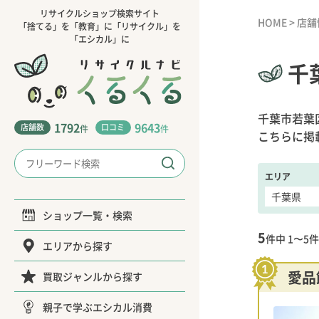
リサイクルショップ検索サイト
HOME
>
店舗
「捨てる」を「教育」に「リサイクル」を
「エシカル」に
千
千葉市若葉
1792
9643
店舗数
口コミ
件
件
こちらに掲
エリア
ショップ一覧・検索
5
件中
1〜5
件
エリアから探す
愛品
買取ジャンルから探す
親子で学ぶエシカル消費