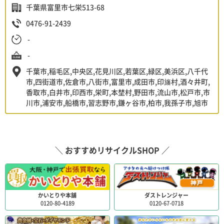
千葉県富里市七栄513-68
0476-91-2439
-
-
千葉市,稲毛区,中央区,花見川区,若葉区,緑区,美浜区,八千代
市,四街道市,佐倉市,八街市,富里市,成田市,印旛村,酒々井町,
香取市,白井市,印西市,栄町,本埜村,野田市,流山市,松戸市,市
川市,浦安市,船橋市,習志野市,鎌ヶ谷市,柏市,我孫子市,旭市
＼ おすすめリサイクルSHOP ／
かいとりや本舗
ダストレンジャー
0120-80-4189
0120-67-0718