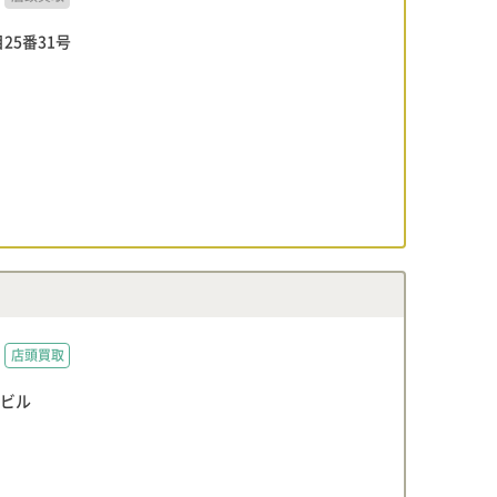
5番31号
店頭買取
Tビル