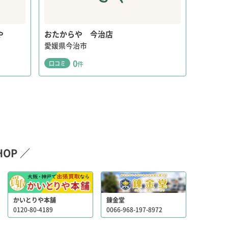
や
おたからや 今治店
愛媛県今治市
0
口コミ
件
OP ／
かいとりや本舗
錬金堂
0120-80-4189
0066-968-197-8972