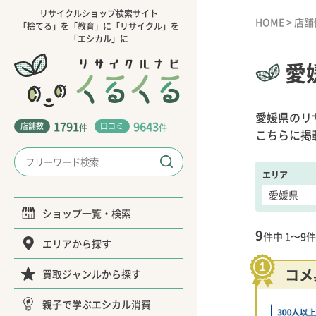
リサイクルショップ検索サイト
HOME
>
店舗
「捨てる」を「教育」に「リサイクル」を
「エシカル」に
愛
愛媛県のリ
1791
9643
店舗数
口コミ
件
件
こちらに掲
エリア
ショップ一覧・検索
9
件中
1〜9
件
エリアから探す
コメ
買取ジャンルから探す
親子で学ぶエシカル消費