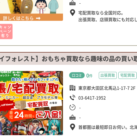
-
宅配買取なら全国対応。
出張買取、店頭買取にも対応
イフォレスト】おもちゃ買取なら趣味の品の買い
0
出張買取
宅配買取
口コミ
件
東京都大田区北馬込1-17-7 2F
03-6417-1952
-
-
首都圏は最短即日お伺い。北