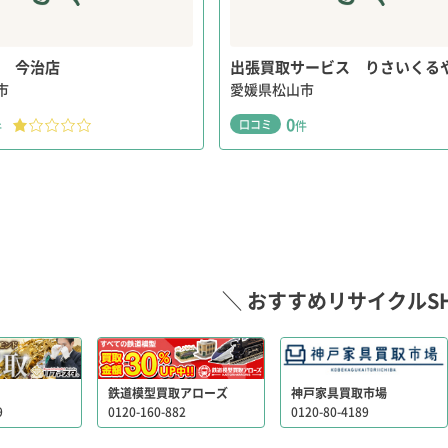
 今治店
出張買取サービス りさいくる
市
愛媛県松山市
0
口コミ
件
件
＼ おすすめリサイクルSH
鉄道模型買取アローズ
神戸家具買取市場
9
0120-160-882
0120-80-4189