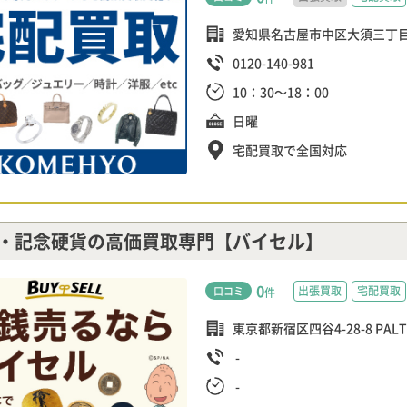
愛知県名古屋市中区大須三丁目2
0120-140-981
10：30～18：00
日曜
宅配買取で全国対応
・記念硬貨の高価買取専門【バイセル】
0
出張買取
宅配買取
口コミ
件
東京都新宿区四谷4-28-8 PAL
-
-