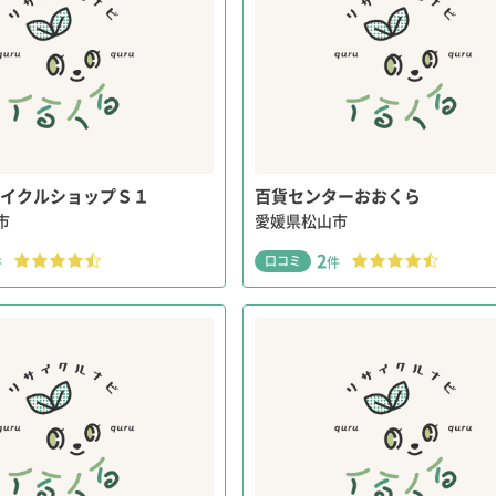
イクルショップＳ１
百貨センターおおくら
市
愛媛県松山市
2
口コミ
件
件