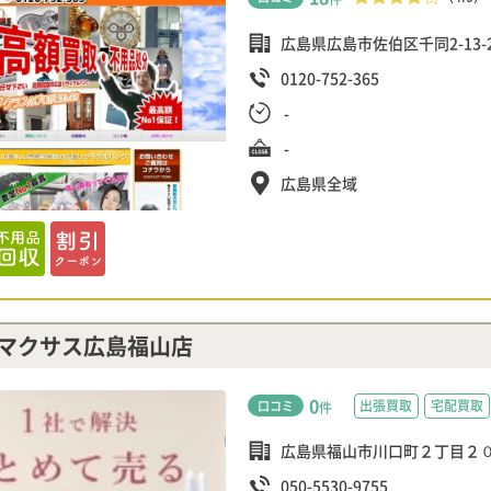
広島県広島市佐伯区千同2-13-
0120-752-365
-
-
広島県全域
マクサス広島福山店
0
出張買取
宅配買取
口コミ
件
広島県福山市川口町２丁目２０
050-5530-9755