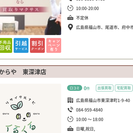
10:00-20:00
不定休
広島県福山市、尾道市、府中
からや 東深津店
0
出張買取
宅配買取
口コミ
件
広島県福山市東深津町1-9-40
084-959-4840
10:00 ～ 18:00
日曜,祝日,