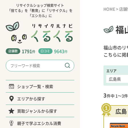
リサイクルショップ検索サイト
HOME
>
店舗
「捨てる」を「教育」に「リサイクル」を
「エシカル」に
福
福山市のリ
1791
9643
店舗数
口コミ
件
件
こちらに掲
エリア
ショップ一覧・検索
3
件中
1〜3
件
エリアから探す
広島
買取ジャンルから探す
親子で学ぶエシカル消費