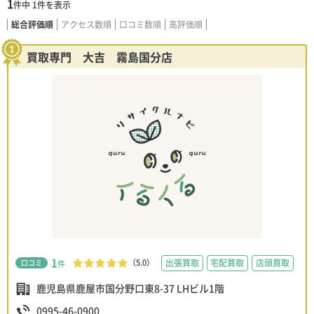
1
件中
1
件を表示
総合評価順
アクセス数順
口コミ数順
高評価順
買取専門 大吉 霧島国分店
1
（5.0）
出張買取
宅配買取
店頭買取
口コミ
件
鹿児島県鹿屋市国分野口東8-37 LHビル1階
0995-46-0900