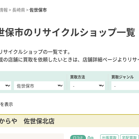
情報
>
長崎県
>
佐世保市
世保市のリサイクルショップ一覧
リサイクルショップの一覧です。
載の店舗に買取を依頼したいときは、店舗詳細ページよりリサ
買取方法
買取ジャンル
を表示
からや 佐世保北店
0
出張買取
宅配買取
口コミ
件