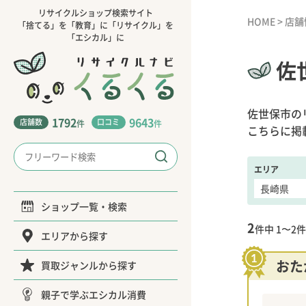
リサイクルショップ検索サイト
HOME
>
店舗
「捨てる」を「教育」に「リサイクル」を
「エシカル」に
佐
佐世保市の
1792
9643
店舗数
口コミ
件
件
こちらに掲
エリア
ショップ一覧・検索
2
件中
1〜2
件
エリアから探す
おた
買取ジャンルから探す
親子で学ぶエシカル消費