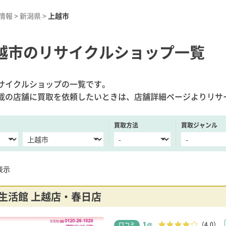
情報
>
新潟県
>
上越市
越市のリサイクルショップ一覧
サイクルショップの一覧です。
載の店舗に買取を依頼したいときは、店舗詳細ページよりリサ
買取方法
買取ジャンル
表示
生活館 上越店・春日店
1
（4.0）
口コミ
件