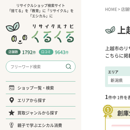
リサイクルショップ検索サイト
HOME
>
店舗
「捨てる」を「教育」に「リサイクル」を
「エシカル」に
上
上越市のリ
1792
9643
店舗数
口コミ
件
件
こちらに掲
エリア
ショップ一覧・検索
1
件中
1
件を
エリアから探す
創庫
買取ジャンルから探す
親子で学ぶエシカル消費