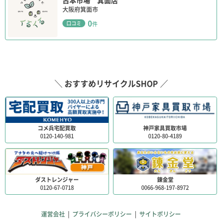
古本市場 箕面店
大阪府箕面市
0
口コミ
件
＼ おすすめリサイクルSHOP ／
コメ兵宅配買取
神戸家具買取市場
0120-140-981
0120-80-4189
ダストレンジャー
錬金堂
0120-67-0718
0066-968-197-8972
運営会社
|
プライバシーポリシー
|
サイトポリシー