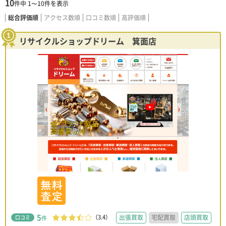
10
件中
1〜10
件を表示
総合評価順
アクセス数順
口コミ数順
高評価順
リサイクルショップドリーム 箕面店
5
（3.4）
出張買取
宅配買取
店頭買取
口コミ
件