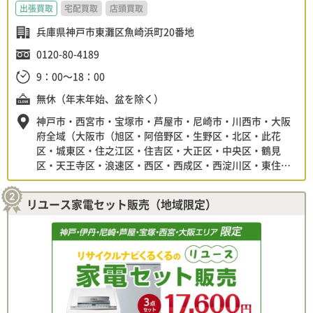
出張買取
宅配買取
店頭買取
兵庫県神戸市東灘区魚崎浜町20番地
0120-80-4189
9：00～18：00
無休（年末年始、盆を除く）
神戸市・西宮市・宝塚市・芦屋市・尼崎市・川西市・大阪
府全域（大阪市（旭区・阿倍野区・生野区・北区・此花
区・城東区・住之江区・住吉区・大正区・中央区・鶴見
区・天王寺区・浪速区・西区・西成区・西淀川区・東住吉
区・東成区・東淀川区・平野区・福島区・港区・都島区・
淀川区）・堺市（北区・堺区・中区・西区・東区・南区・
リユース家電セット販売（地域限定）
美原区）・池田市・茨木市・和泉市・泉大津市・大阪狭山
市・柏原市・交野市・門真市・四条畷市・島本町（三島
郡）・吹田市・摂津市・大東市・高槻市・高石市・豊中
市・富田林市・寝屋川市・羽曳野市・東大阪市・枚方市