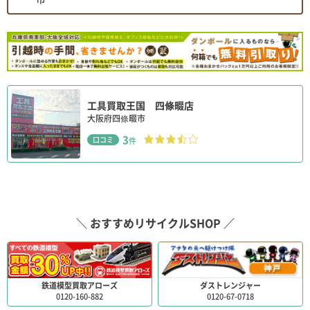
工具買取王国 四條畷店
大阪府四條畷市
3
口コミ
件
＼ おすすめリサイクルSHOP ／
鉄道模型買取アローズ
ダストレンジャー
0120-160-882
0120-67-0718