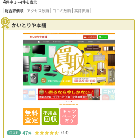
4
件中
1〜4
件を表示
総合評価順
アクセス数順
口コミ数順
高評価順
かいとりや本舗
47
（4.4）
口コミ
件