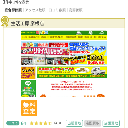
1
件中
1
件を表示
総合評価順
アクセス数順
口コミ数順
高評価順
生活工房 彦根店
6
（4.3）
出張買取
宅配買取
店頭買取
口コミ
件