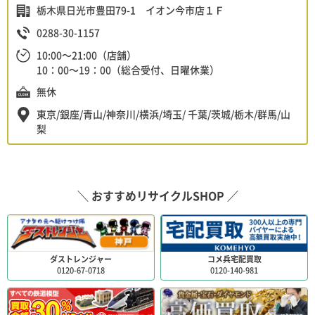
栃木県日光市豊田79-1 イオン今市店１Ｆ
0288-30-1157
10:00～21:00（店舗）
10：00～19：00（総合受付、日曜休業）
無休
東京/銀座/青山/神奈川/横浜/埼玉/ 千葉/茨城/栃木/群馬/山
梨
＼ おすすめリサイクルSHOP ／
ダストレンジャー
コメ兵宅配買取
0120-67-0718
0120-140-981