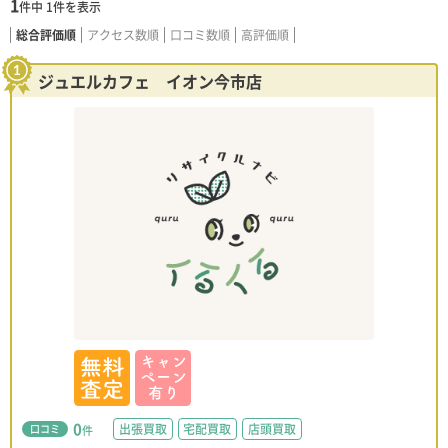
1
件中
1
件を表示
総合評価順
アクセス数順
口コミ数順
高評価順
ジュエルカフェ イオン今市店
0
出張買取
宅配買取
店頭買取
口コミ
件