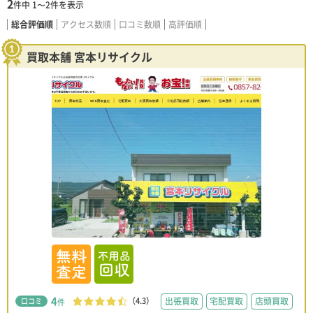
2
件中
1〜2
件を表示
総合評価順
アクセス数順
口コミ数順
高評価順
買取本舗 宮本リサイクル
4
（4.3）
出張買取
宅配買取
店頭買取
口コミ
件