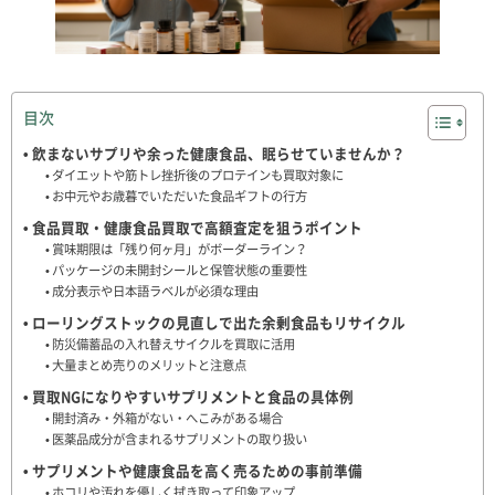
目次
飲まないサプリや余った健康食品、眠らせていませんか？
ダイエットや筋トレ挫折後のプロテインも買取対象に
お中元やお歳暮でいただいた食品ギフトの行方
食品買取・健康食品買取で高額査定を狙うポイント
賞味期限は「残り何ヶ月」がボーダーライン？
パッケージの未開封シールと保管状態の重要性
成分表示や日本語ラベルが必須な理由
ローリングストックの見直しで出た余剰食品もリサイクル
防災備蓄品の入れ替えサイクルを買取に活用
大量まとめ売りのメリットと注意点
買取NGになりやすいサプリメントと食品の具体例
開封済み・外箱がない・へこみがある場合
医薬品成分が含まれるサプリメントの取り扱い
サプリメントや健康食品を高く売るための事前準備
ホコリや汚れを優しく拭き取って印象アップ