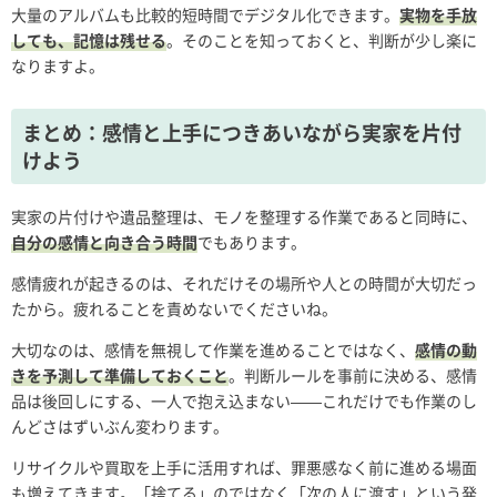
大量のアルバムも比較的短時間でデジタル化できます。
実物を手放
しても、記憶は残せる
。そのことを知っておくと、判断が少し楽に
なりますよ。
まとめ：感情と上手につきあいながら実家を片付
けよう
実家の片付けや遺品整理は、モノを整理する作業であると同時に、
自分の感情と向き合う時間
でもあります。
感情疲れが起きるのは、それだけその場所や人との時間が大切だっ
たから。疲れることを責めないでくださいね。
大切なのは、感情を無視して作業を進めることではなく、
感情の動
きを予測して準備しておくこと
。判断ルールを事前に決める、感情
品は後回しにする、一人で抱え込まない——これだけでも作業のし
んどさはずいぶん変わります。
リサイクルや買取を上手に活用すれば、罪悪感なく前に進める場面
も増えてきます。「捨てる」のではなく「次の人に渡す」という発