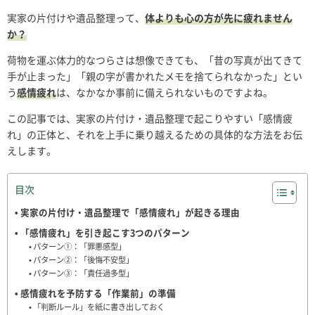
実家の片付けや遺品整理って、
体よりも心の方が先に疲れません
か？
荷物を運ぶ体力的なつらさは想像できても、「昔の写真が出てきて
手が止まった」「親の字が書かれたメモを捨てられなかった」とい
う
感情疲れ
は、なかなか事前に備えられないものですよね。
この記事では、実家の片付け・遺品整理で起こりやすい「感情疲
れ」の正体と、それを上手に乗り越えるための具体的な方法をお伝
えします。
目次
実家の片付け・遺品整理で「感情疲れ」が起きる理由
「感情疲れ」を引き起こす3つのパターン
パターン①：「罪悪感型」
パターン②：「後悔不安型」
パターン③：「責任過多型」
感情疲れを予防する「作業前」の準備
「判断ルール」を紙に書き出しておく