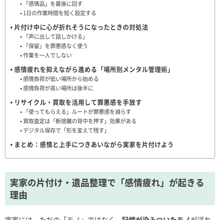
「感情品」を最後に回す
1日の作業時間を短く設定する
片付け中に心が折れそうになったときの対処法
「声に出して話しかける」
「保留」を罪悪感なく使う
作業を一人でしない
感情疲れを抑えながら進める「場所別メンタル管理術」
感情負荷が低い場所から始める
感情負荷が高い場所は後半に
リサイクル・買取を活用して罪悪感を手放す
「使ってもらえる」ルートが罪悪感を減らす
買取査定は「断捨離の背中を押す」効果がある
デジタル保存で「形を変えて残す」
まとめ：感情と上手につきあいながら実家を片付けよう
実家の片付け・遺品整理で「感情疲れ」が起きる
理由
実家には、ただの「モノ」ではなく、
記憶が染みついたモノ
が溢れ