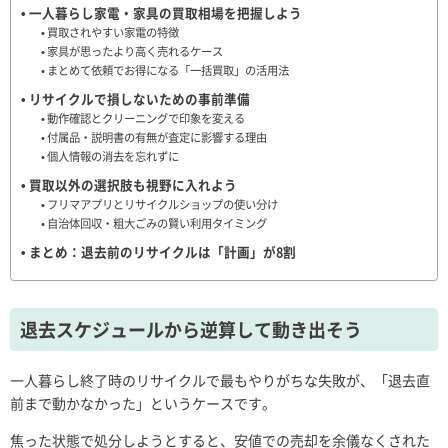
一人暮らし家電・家具の買取相場を把握しよう
買取されやすい家電の特徴
家具が思ったより高く売れるケース
まとめて依頼でお得になる「一括買取」の活用法
リサイクルで損しないための事前準備
動作確認とクリーニングで印象を変える
付属品・説明書の有無が査定に影響する理由
個人情報の消去を忘れずに
買取以外の選択肢も視野に入れよう
フリマアプリとリサイクルショップの使い分け
自治体回収・粗大ごみの賢い利用タイミング
まとめ：退去前のリサイクルは「計画」が8割
退去スケジュールから逆算して動き出そう
一人暮らし終了時のリサイクルで最もやりがちな失敗が、「退去直
前まで動かなかった」というケースです。
焦った状態で処分しようとすると、安値での売却を余儀なくされた