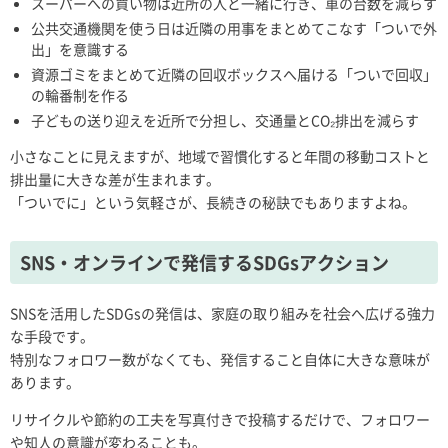
スーパーへの買い物は近所の人と一緒に行き、車の台数を減らす
公共交通機関を使う日は近隣の用事をまとめてこなす「ついで外
出」を意識する
資源ゴミをまとめて近隣の回収ボックスへ届ける「ついで回収」
の輪番制を作る
子どもの送り迎えを近所で分担し、交通量とCO₂排出を減らす
小さなことに見えますが、地域で習慣化すると年間の移動コストと
排出量に大きな差が生まれます。
「ついでに」という気軽さが、長続きの秘訣でもありますよね。
SNS・オンラインで発信するSDGsアクション
SNSを活用したSDGsの発信は、家庭の取り組みを社会へ広げる強力
な手段です。
特別なフォロワー数がなくても、発信すること自体に大きな意味が
あります。
リサイクルや節約の工夫を写真付きで投稿するだけで、フォロワー
や知人の意識が変わることも。