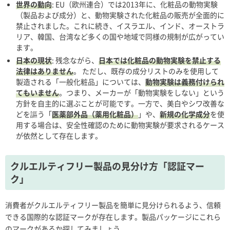
世界の動向
: EU（欧州連合）では2013年に、化粧品の動物実験
（製品および成分）と、動物実験された化粧品の販売が全面的に
禁止されました。これに続き、イスラエル、インド、オーストラ
リア、韓国、台湾など多くの国や地域で同様の規制が広がってい
ます。
日本の現状
: 残念ながら、
日本では化粧品の動物実験を禁止する
法律はありません
。 ただし、既存の成分リストのみを使用して
製造される「一般化粧品」については、
動物実験は義務付けられ
てもいません
。つまり、メーカーが「動物実験をしない」という
方針を自主的に選ぶことが可能です。一方で、美白やシワ改善な
どを謳う「
医薬部外品（薬用化粧品）
」や、
新規の化学成分
を使
用する場合は、安全性確認のために動物実験が要求されるケース
が依然として存在します。
クルエルティフリー製品の見分け方「認証マー
ク」
消費者がクルエルティフリー製品を簡単に見分けられるよう、信頼
できる国際的な認証マークが存在します。製品パッケージにこれら
のマークがあるか探してみましょう。