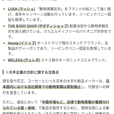
LUSH (ラッシュ)
「動物実験反対」をブランドの核として強く掲
げ、長年キャンペーン活動も行っています。リーピングバニー認
証も取得しています。
THE BODY SHOP (ザボディショップ)
創業当初から動物実験反
対を訴え続けている、クルエルティフリーのパイオニア的存在で
す。
Aesop (イソップ)
オーストラリア発のスキンケアブランド。全
製品がヴィーガンであり、リーピングバニー認証を取得していま
す。
WELEDA (ヴェレダ)
スイス発のオーガニックコスメブランド。
※大手企業の方針に関する注意点
資生堂や花王、コーセーといった日本の大手化粧品メーカーは、
日
本国内における自社開発での動物実験は原則廃止
し、代替法への移
行を宣言しています。
ただし、過去において「
中国市場など、法律で動物実験が義務付け
られている国・地域
」で製品を販売するために、現地当局による動
物実験を受け入れていた（または第三者に委託していた）経緯があ