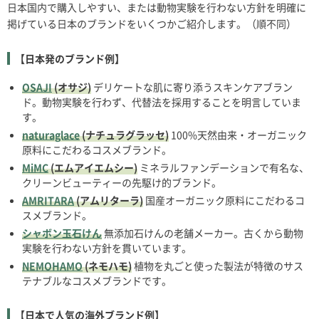
日本国内で購入しやすい、または動物実験を行わない方針を明確に
掲げている日本のブランドをいくつかご紹介します。（順不同）
【日本発のブランド例】
OSAJI
(オサジ)
デリケートな肌に寄り添うスキンケアブラン
ド。動物実験を行わず、代替法を採用することを明言していま
す。
naturaglace
(ナチュラグラッセ)
100%天然由来・オーガニック
原料にこだわるコスメブランド。
MiMC
(エムアイエムシー)
ミネラルファンデーションで有名な、
クリーンビューティーの先駆け的ブランド。
AMRITARA
(アムリターラ)
国産オーガニック原料にこだわるコ
スメブランド。
シャボン玉
石けん
無添加石けんの老舗メーカー。古くから動物
実験を行わない方針を貫いています。
NEMOHAMO
(ネモハモ)
植物を丸ごと使った製法が特徴のサス
テナブルなコスメブランドです。
【日本で人気の海外ブランド例】