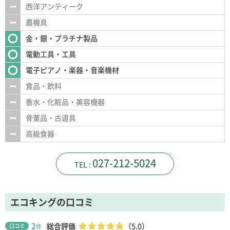
西洋アンティーク
農機具
金・銀・プラチナ製品
電動工具・工具
電子ピアノ・楽器・音楽機材
食品・飲料
香水・化粧品・美容機器
骨董品・古道具
高級食器
027-212-5024
エコキングの口コミ
2
総合評価
（5.0）
口コミ
件