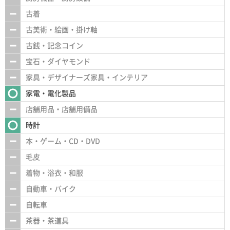
古着
古美術・絵画・掛け軸
古銭・記念コイン
宝石・ダイヤモンド
家具・デザイナーズ家具・インテリア
家電・電化製品
店舗用品・店舗用備品
時計
本・ゲーム・CD・DVD
毛皮
着物・浴衣・和服
自動車・バイク
自転車
茶器・茶道具