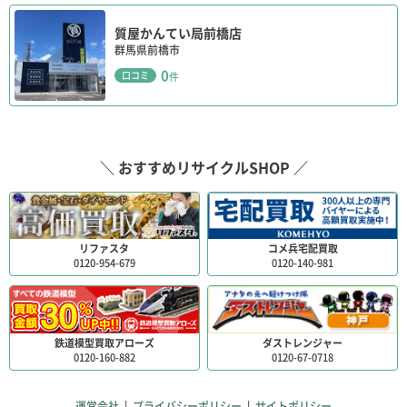
質屋かんてい局前橋店
群馬県前橋市
0
口コミ
件
＼ おすすめリサイクルSHOP ／
リファスタ
コメ兵宅配買取
0120-954-679
0120-140-981
鉄道模型買取アローズ
ダストレンジャー
0120-160-882
0120-67-0718
運営会社
|
プライバシーポリシー
|
サイトポリシー