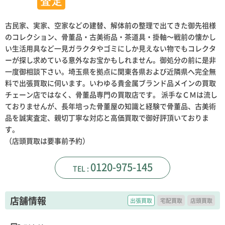
古民家、実家、空家などの建替、解体前の整理で出てきた御先祖様
のコレクション、骨董品・古美術品・茶道具・掛軸～戦前の懐かし
い生活用具など一見ガラクタやゴミにしか見えない物でもコレクタ
ーが探し求めている意外なお宝かもしれません。御処分の前に是非
一度御相談下さい。埼玉県を拠点に関東各県および近隣県へ完全無
料で出張買取に伺います。いわゆる貴金属ブランド品メインの買取
チェーン店ではなく、骨董品専門の買取店です。 派手なＣＭは流し
ておりませんが、長年培った骨董屋の知識と経験で骨董品、古美術
品を誠実査定、親切丁寧な対応と高価買取で御好評頂いておりま
す。
（店頭買取は要事前予約）
0120-975-145
店舗情報
出張買取
宅配買取
店頭買取