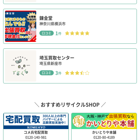
錬金堂
神奈川県横浜市
1
口コミ
件
埼玉買取センター
埼玉県新座市
3
口コミ
件
＼ おすすめリサイクルSHOP ／
コメ兵宅配買取
かいとりや本舗
0120-140-981
0120-80-4189