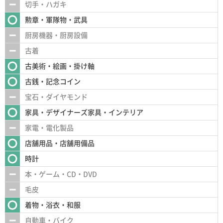
切手・ハガキ
勲章・軍隊物・武具
厨房機器・厨房設備
古着
古美術・絵画・掛け軸
古銭・記念コイン
宝石・ダイヤモンド
家具・デザイナーズ家具・インテリア
家電・電化製品
店舗用品・店舗用備品
時計
本・ゲーム・CD・DVD
毛皮
着物・浴衣・和服
自動車・バイク