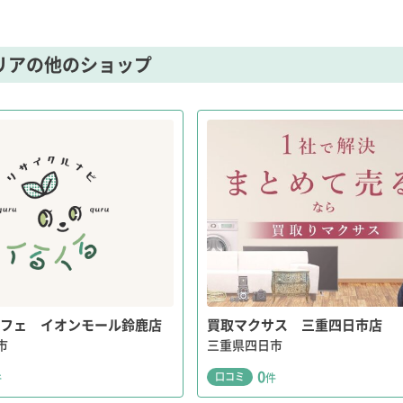
リアの他のショップ
フェ イオンモール鈴鹿店
買取マクサス 三重四日市店
市
三重県四日市
0
口コミ
件
件