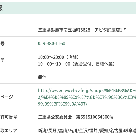
報
地
三重県鈴鹿市南玉垣町3628 アピタ鈴鹿店1Ｆ
番号
059-380-1160
10:00～20:00（店舗）
時間
10：00～19：00（総合受付、日曜休業）
日
無休
http://www.jewel-cafe.jp/shops/%E4%B
ムページ
2/%E4%B8%89%E9%87%8D%E7%9C%8C/%E3
9%B9%BF%E5%BA%97/
商許可番号
三重県公安委員会 第551510054300号
買取エリア
新潟/長野 /富山/石川/金沢/福井 /愛知/名古屋/岐阜/