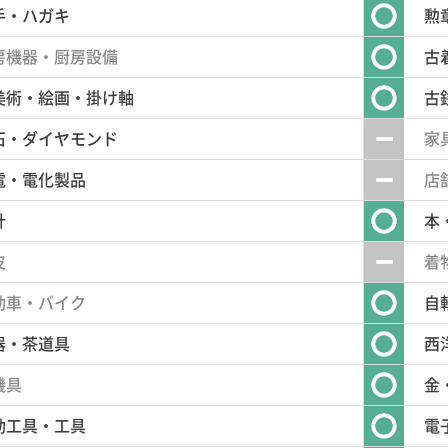
手・ハガキ
勲
房機器・厨房設備
古
美術・絵画・掛け軸
古
石・ダイヤモンド
家
電・電化製品
店
計
本
皮
着
動車・バイク
自
器・茶道具
西
機具
金
動工具・工具
電