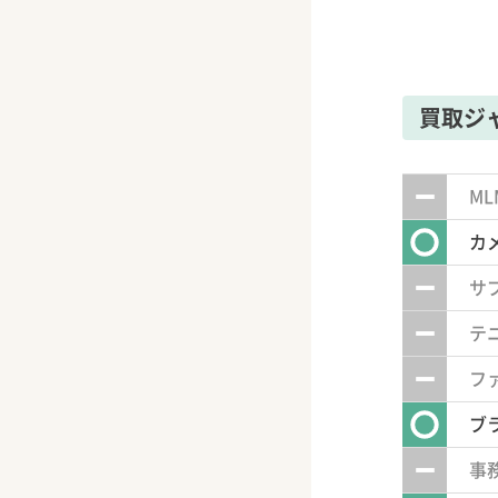
買取ジ
M
カ
サ
テ
フ
ブ
事