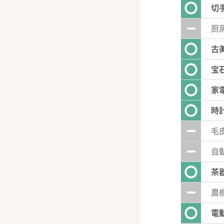
切
厨
古
宝
家
時
毛
自
茶
農
電