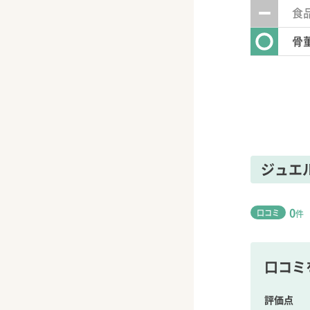
食
骨
ジュエ
0
口コミ
件
口コミ
評価点