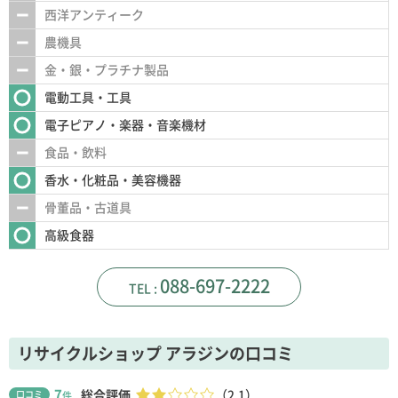
西洋アンティーク
農機具
金・銀・プラチナ製品
電動工具・工具
電子ピアノ・楽器・音楽機材
食品・飲料
香水・化粧品・美容機器
骨董品・古道具
高級食器
088-697-2222
リサイクルショップ アラジンの口コミ
7
総合評価
（2.1）
口コミ
件