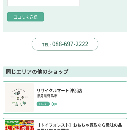
家電など、かなり古いものもあったのですが、
とても丁寧な対応で、こころよく引き取ってもらえまいた。
他では買取不可なものなどは、こちらに相談するとよいと思いま
す。
11年 ago
だま
088-697-2222
買取を依頼したところ、予定時間から1時間近く遅刻、一切の謝罪
なし、
査定する前に、商品をトラックに積み込みはじめ、
先に査定価格を教えてほしい、と伝えても無視され、
同じエリアの他のショップ
そのあとで、値段がつかない、0円買取、と言われました。
悪質とは言いませんが、押しの弱い客に対し、足元を見てくる業
者です。
リサイクルマート 沖浜店
気を付けてください
徳島県徳島市
11年 ago
0
口コミ
件
マーチ
なんでもあります！
【トイフォレスト】おもちゃ買取なら趣味の品
ワクワクしますね！