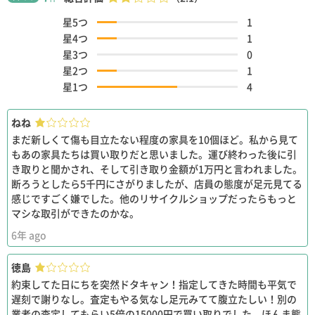
星5つ
1
星4つ
1
星3つ
0
星2つ
1
星1つ
4
ねね
まだ新しくて傷も目立たない程度の家具を10個ほど。私から見て
もあの家具たちは買い取りだと思いました。運び終わった後に引
き取りと聞かされ、そして引き取り金額が1万円と言われました。
断ろうとしたら5千円にさがりましたが、店員の態度が足元見てる
感じですごく嫌でした。他のリサイクルショップだったらもっと
マシな取引ができたのかな。
6年 ago
徳島
約束してた日にちを突然ドタキャン！指定してきた時間も平気で
遅刻で謝りなし。査定もやる気なし足元みてて腹立たしい！別の
業者の査定してもらい5倍の15000円で買い取りでした。ほんま態