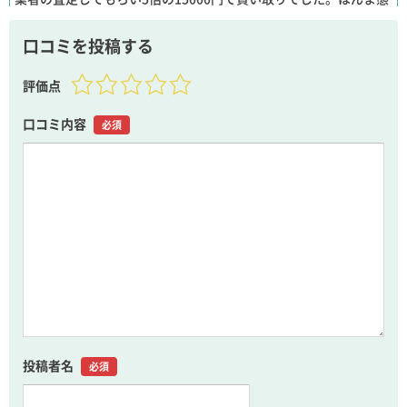
度が悪いです。
口コミを投稿する
10年 ago
評価点
さぶ
店員が最悪でした。
口コミ内容
必須
店の方針らしいのですが、横にしてしまいましたが1日以上コンセ
ントを挿していない冷蔵庫を買い取ってもらったところ、買取に
ならず引き取りでした。そして処分費用として3000円支払いまし
た。
その点はまだ良いのですが故障しているか確認して壊れていなけ
れば販売するとのこと。ならば壊れていなければ返金して頂きた
いと願ったのですが、「ならば引き取らない」の一点張り。
店員の態度も言い方も高圧的でカチンときました。
この店は利用しないほうがいいです。
10年 ago
助かりました
投稿者名
必須
一人暮らしの父が亡くなったのですが、その遺品を引き取っても
らいました。