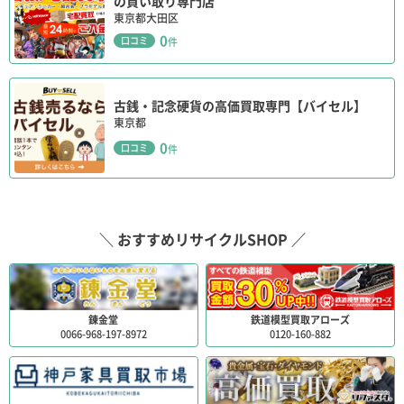
の買い取り専門店
値段も安いのでまた寄ります。
東京都大田区
11年 ago
0
口コミ
件
たまま
なんでも売ってるが、高い…
古銭・記念硬貨の高価買取専門【バイセル】
トレーニング用品、家具はそこそこだった
東京都
洗濯機、冷蔵庫は中古の割に
0
口コミ
件
高い。品揃え以外はエ○タウンに全て負けている！
家具は品揃え豊富なので欲しいの見つかるかも…
11年 ago
＼ おすすめリサイクルSHOP ／
錬金堂
鉄道模型買取アローズ
0066-968-197-8972
0120-160-882