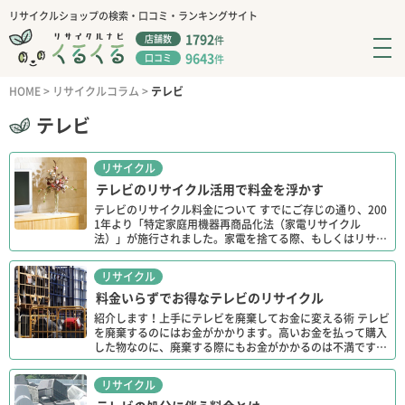
リサイクルショップの検索・口コミ・ランキングサイト
1792
店舗数
件
9643
口コミ
件
HOME
>
リサイクルコラム
>
テレビ
テレビ
リサイクル
テレビのリサイクル活用で料金を浮かす
テレビのリサイクル料金について すでにご存じの通り、200
1年より「特定家庭用機器再商品化法（家電リサイクル
法）」が施行されました。家電を捨てる際、もしくはリサイ
クルする際には各家電ごとに料金がことなってきます。テレ
ビの […]
リサイクル
料金いらずでお得なテレビのリサイクル
紹介します！上手にテレビを廃棄してお金に変える術 テレビ
を廃棄するのにはお金がかかります。高いお金を払って購入
した物なのに、廃棄する際にもお金がかかるのは不満です。
お金を払って廃棄するくらいであれば、少しでもお金に変え
た […]
リサイクル