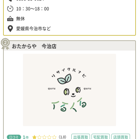
10：30～18：00
無休
愛媛県今治市など
おたからや 今治店
1
（1.0）
出張買取
宅配買取
店頭買取
口コミ
件