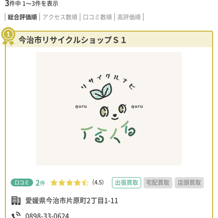
3
件中
1〜3
件を表示
総合評価順
アクセス数順
口コミ数順
高評価順
今治市リサイクルショップＳ１
2
（4.5）
出張買取
宅配買取
店頭買取
口コミ
件
愛媛県今治市片原町2丁目1-11
0898-33-0624