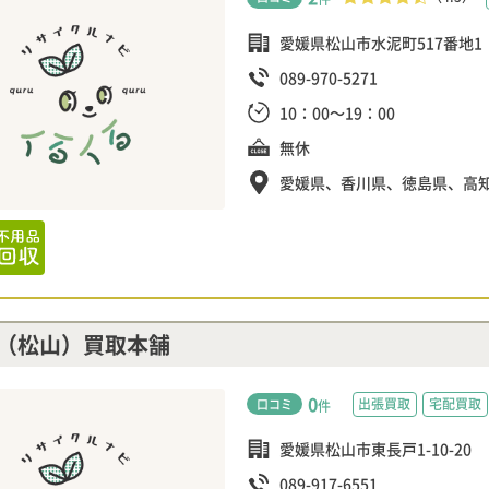
愛媛県松山市水泥町517番地1
089-970-5271
10：00～19：00
無休
愛媛県、香川県、徳島県、高
（松山）買取本舗
0
出張買取
宅配買取
口コミ
件
愛媛県松山市東長戸1-10-20
089-917-6551