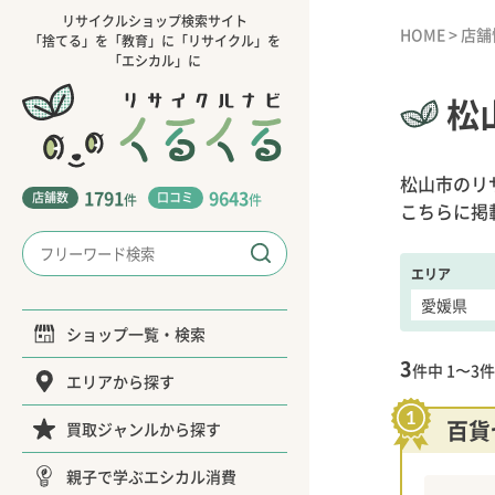
リサイクルショップ検索サイト
HOME
>
店舗
「捨てる」を「教育」に「リサイクル」を
「エシカル」に
松
松山市のリ
1791
9643
店舗数
口コミ
件
件
こちらに掲
エリア
ショップ一覧・検索
3
件中
1〜3
件
エリアから探す
百貨
買取ジャンルから探す
親子で学ぶエシカル消費